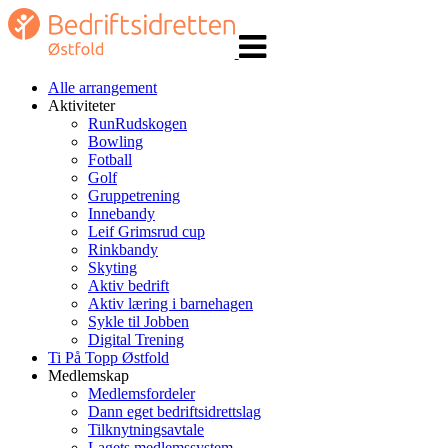
Veksle
navigasjon
Alle arrangement
Aktiviteter
RunRudskogen
Bowling
Fotball
Golf
Gruppetrening
Innebandy
Leif Grimsrud cup
Rinkbandy
Skyting
Aktiv bedrift
Aktiv læring i barnehagen
Sykle til Jobben
Digital Trening
Ti På Topp Østfold
Medlemskap
Medlemsfordeler
Dann eget bedriftsidrettslag
Tilknytningsavtale
Lagets medlemssystem