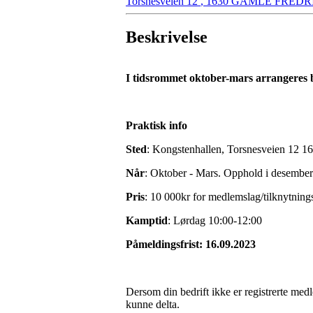
Torsnesveien 12
,
1630 GAMLE FREDR
Beskrivelse
I tidsrommet oktober-mars arrangeres b
Praktisk info
Sted
: Kongstenhallen, Torsnesveien 12 16
Når
: Oktober - Mars. Opphold i desember 
Pris
: 10 000kr for medlemslag/tilknytning
Kamptid
: Lørdag 10:00-12:00
Påmeldingsfrist: 16.09.2023
Dersom din bedrift ikke er registrerte medl
kunne delta.