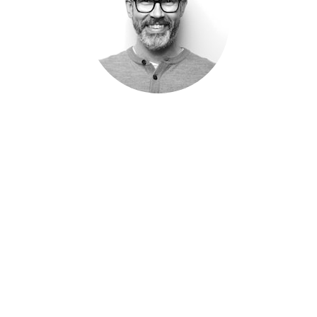
Kjetil Olsen Haugelund
Ansvarlig for forsikringer
Tlf
930 66 765
kjetilolsen.haugelund@bedriftsidretten.no