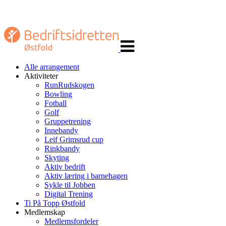
Veksle
navigasjon
Alle arrangement
Aktiviteter
RunRudskogen
Bowling
Fotball
Golf
Gruppetrening
Innebandy
Leif Grimsrud cup
Rinkbandy
Skyting
Aktiv bedrift
Aktiv læring i barnehagen
Sykle til Jobben
Digital Trening
Ti På Topp Østfold
Medlemskap
Medlemsfordeler