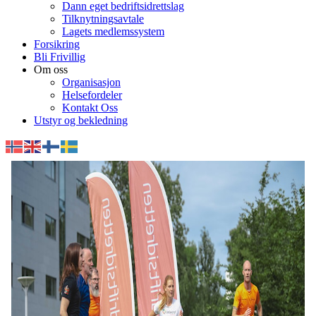
Dann eget bedriftsidrettslag
Tilknytningsavtale
Lagets medlemssystem
Forsikring
Bli Frivillig
Om oss
Organisasjon
Helsefordeler
Kontakt Oss
Utstyr og bekledning