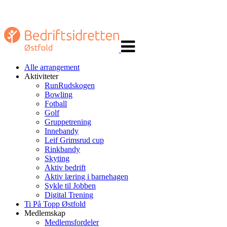
Veksle
navigasjon
Alle arrangement
Aktiviteter
RunRudskogen
Bowling
Fotball
Golf
Gruppetrening
Innebandy
Leif Grimsrud cup
Rinkbandy
Skyting
Aktiv bedrift
Aktiv læring i barnehagen
Sykle til Jobben
Digital Trening
Ti På Topp Østfold
Medlemskap
Medlemsfordeler