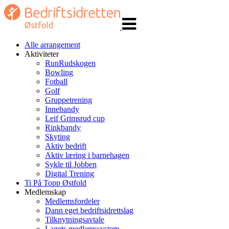
Veksle
navigasjon
Alle arrangement
Aktiviteter
RunRudskogen
Bowling
Fotball
Golf
Gruppetrening
Innebandy
Leif Grimsrud cup
Rinkbandy
Skyting
Aktiv bedrift
Aktiv læring i barnehagen
Sykle til Jobben
Digital Trening
Ti På Topp Østfold
Medlemskap
Medlemsfordeler
Dann eget bedriftsidrettslag
Tilknytningsavtale
Lagets medlemssystem