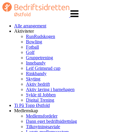
Veksle
navigasjon
Alle arrangement
Aktiviteter
RunRudskogen
Bowling
Fotball
Golf
Gruppetrening
Innebandy
Leif Grimsrud cup
Rinkbandy
Skyting
Aktiv bedrift
Aktiv læring i barnehagen
Sykle til Jobben
Digital Trening
Ti På Topp Østfold
Medlemskap
Medlemsfordeler
Dann eget bedriftsidrettslag
Tilknytningsavtale
Lagets medlemssystem