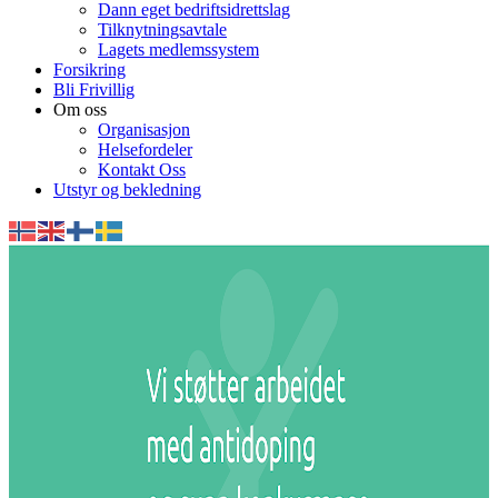
Dann eget bedriftsidrettslag
Tilknytningsavtale
Lagets medlemssystem
Forsikring
Bli Frivillig
Om oss
Organisasjon
Helsefordeler
Kontakt Oss
Utstyr og bekledning