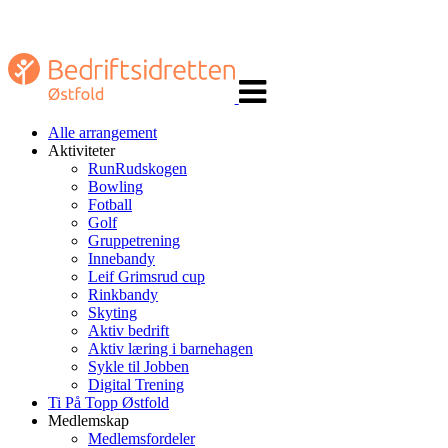
Veksle
navigasjon
Alle arrangement
Aktiviteter
RunRudskogen
Bowling
Fotball
Golf
Gruppetrening
Innebandy
Leif Grimsrud cup
Rinkbandy
Skyting
Aktiv bedrift
Aktiv læring i barnehagen
Sykle til Jobben
Digital Trening
Ti På Topp Østfold
Medlemskap
Medlemsfordeler