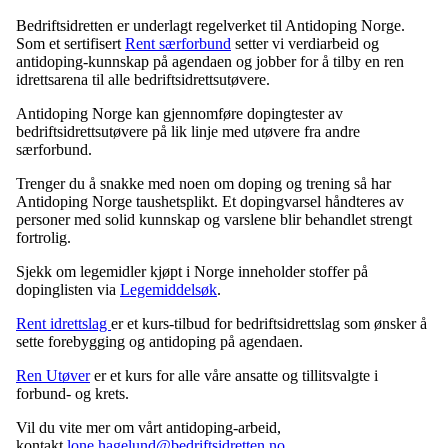
Bedriftsidretten er underlagt regelverket til Antidoping Norge.
Som et sertifisert
Rent særforbund
setter vi verdiarbeid og
antidoping-kunnskap på agendaen og jobber for å tilby en ren
idrettsarena til alle bedriftsidrettsutøvere.
Antidoping Norge kan gjennomføre dopingtester av
bedriftsidrettsutøvere på lik linje med utøvere fra andre
særforbund.
Trenger du å snakke med noen om doping og trening så har
Antidoping Norge taushetsplikt. Et dopingvarsel håndteres av
personer med solid kunnskap og varslene blir behandlet strengt
fortrolig.
Sjekk om legemidler kjøpt i Norge inneholder stoffer på
dopinglisten via
Legemiddelsøk
.
Rent idrettslag
er et kurs-tilbud for bedriftsidrettslag som ønsker å
sette forebygging og antidoping på agendaen.
Ren Utøver
er et kurs for alle våre ansatte og tillitsvalgte i
forbund- og krets.
Vil du vite mer om vårt antidoping-arbeid,
kontakt
lone.hagelund@bedriftsidretten.no