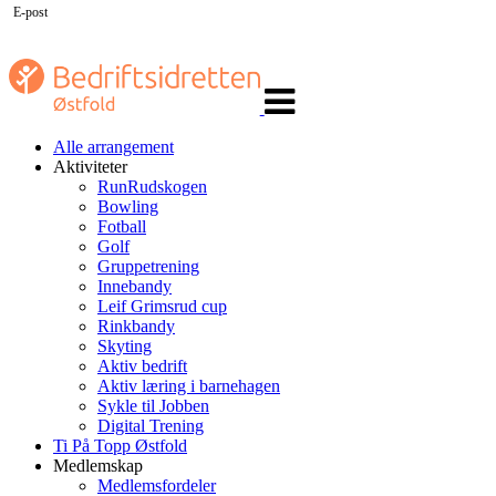
E-post
Veksle
navigasjon
Alle arrangement
Aktiviteter
RunRudskogen
Bowling
Fotball
Golf
Gruppetrening
Innebandy
Leif Grimsrud cup
Rinkbandy
Skyting
Aktiv bedrift
Aktiv læring i barnehagen
Sykle til Jobben
Digital Trening
Ti På Topp Østfold
Medlemskap
Medlemsfordeler